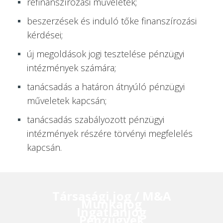
refinanszírozási műveletek;
beszerzések és induló tőke finanszírozási
kérdései;
új megoldások jogi tesztelése pénzügyi
intézmények számára;
tanácsadás a határon átnyúló pénzügyi
műveletek kapcsán;
tanácsadás szabályozott pénzügyi
intézmények részére törvényi megfelelés
kapcsán.
Társasági jog / M&A
Munkajog
Ingatlanjog
Pénzügyek