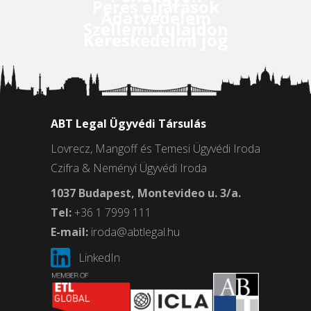
Peres eljárások
Adatvédelem
Szellemi tulajdon
Kereskedelmi jog
ABT Legal Ügyvédi Társulás
Lovrecz, Mangoff és Temesi Ügyvédi Iroda
Czifra & Neményi Ügyvédi Iroda
1037 Budapest, Montevideo u. 3/a.
Tel:
+36 1 7999 111
E-mail:
iroda@abtlegal.hu
LinkedIn