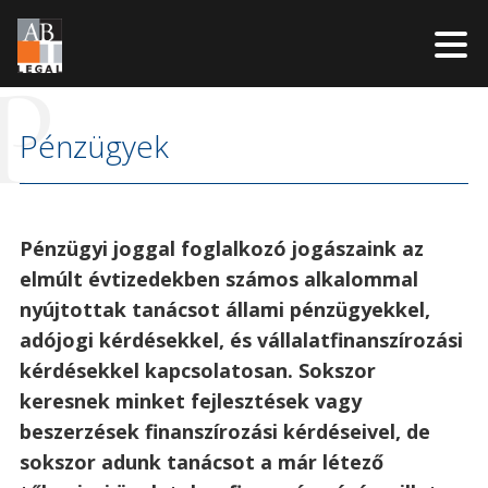
P
Kilépés
a
Pénzügyek
tartalomba
Pénzügyi joggal foglalkozó jogászaink az
elmúlt évtizedekben számos alkalommal
nyújtottak tanácsot állami pénzügyekkel,
adójogi kérdésekkel, és vállalatfinanszírozási
kérdésekkel kapcsolatosan. Sokszor
keresnek minket fejlesztések vagy
beszerzések finanszírozási kérdéseivel, de
sokszor adunk tanácsot a már létező