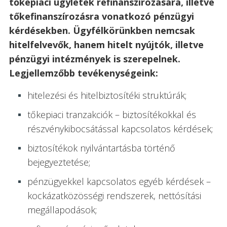
tőkepiaci ügyletek refinanszírozására, illetve
tőkefinanszírozásra vonatkozó pénzügyi
kérdésekben. Ügyfélkörünkben nemcsak
hitelfelvevők, hanem hitelt nyújtók, illetve
pénzügyi intézmények is szerepelnek.
Legjellemzőbb tevékenységeink:
hitelezési és hitelbiztosítéki struktúrák;
tőkepiaci tranzakciók – biztosítékokkal és
részvénykibocsátással kapcsolatos kérdések;
biztosítékok nyilvántartásba történő
bejegyeztetése;
pénzügyekkel kapcsolatos egyéb kérdések –
kockázatközösségi rendszerek, nettósítási
megállapodások;