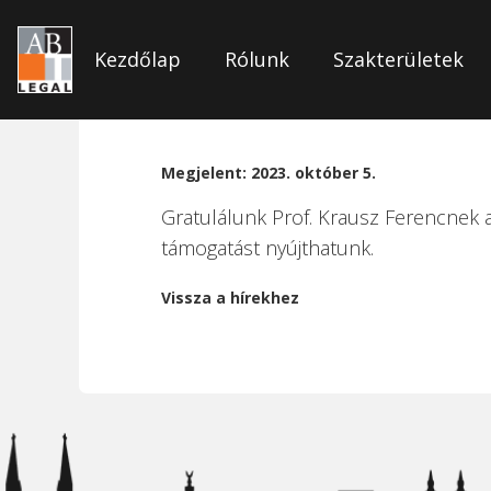
P
Kezdőlap
Rólunk
Szakterületek
Prof. Krausz Ferenc Nob
Kilépés
a
Megjelent: 2023. október 5.
tartalomba
Gratulálunk Prof. Krausz Ferencnek a
támogatást nyújthatunk.
Vissza a hírekhez