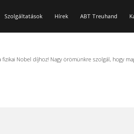
Szolgáltatások
Hírek
ABT Treuhand
K
el díjas
 fizikai Nobel díjhoz! Nagy örömünkre szolgál, hogy mag