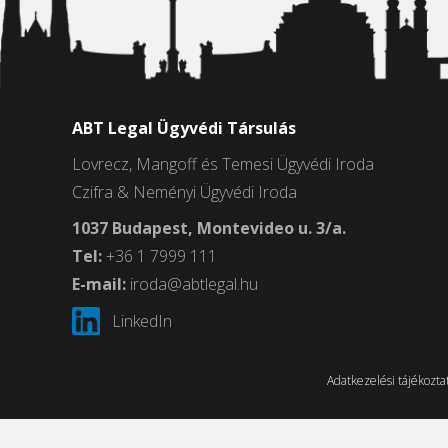
ABT Legal Ügyvédi Társulás
Lovrecz, Mangoff és Temesi Ügyvédi Iroda
Czifra & Neményi Ügyvédi Iroda
1037 Budapest, Montevideo u. 3/a.
Tel:
+36 1 7999 111
E-mail:
iroda@abtlegal.hu
LinkedIn
Adatkezelési tájékozta