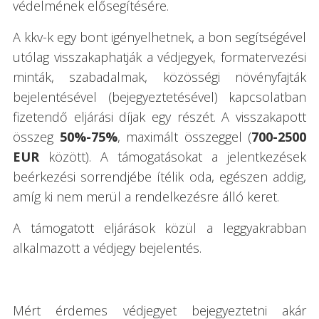
védelmének elősegítésére.
A kkv-k egy bont igényelhetnek, a bon segítségével
utólag visszakaphatják a védjegyek, formatervezési
minták, szabadalmak, közösségi növényfajták
bejelentésével (bejegyeztetésével) kapcsolatban
fizetendő eljárási díjak egy részét. A visszakapott
összeg
50%-75%
, maximált összeggel (
700-2500
EUR
között). A támogatásokat a jelentkezések
beérkezési sorrendjébe ítélik oda, egészen addig,
amíg ki nem merül a rendelkezésre álló keret.
A támogatott eljárások közül a leggyakrabban
alkalmazott a védjegy bejelentés.
Mért érdemes védjegyet bejegyeztetni akár