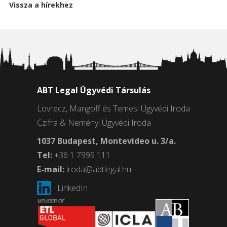
Vissza a hírekhez
ABT Legal Ügyvédi Társulás
Lovrecz, Mangoff és Temesi Ügyvédi Iroda
Czifra & Neményi Ügyvédi Iroda
1037 Budapest, Montevideo u. 3/a.
Tel:
+36 1 7999 111
E-mail:
iroda@abtlegal.hu
LinkedIn